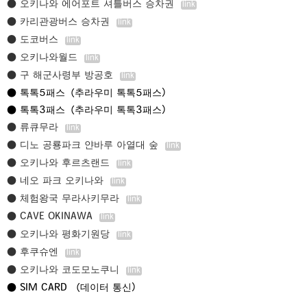
● 오키나와 에어포트 셔틀버스 승차권
● 카리관광버스 승차권
● 도코버스
● 오키나와월드
● 구 해군사령부 방공호
● 톡톡5패스（추라우미 톡톡5패스）
● 톡톡3패스（추라우미 톡톡3패스）
● 류큐무라
● 디노 공룡파크 얀바루 아열대 숲
● 오키나와 후르츠랜드
● 네오 파크 오키나와
● 체험왕국 무라사키무라
● CAVE OKINAWA
● 오키나와 평화기원당
● 후쿠슈엔
● 오키나와 코도모노쿠니
● SIM CARD （데이터 통신）