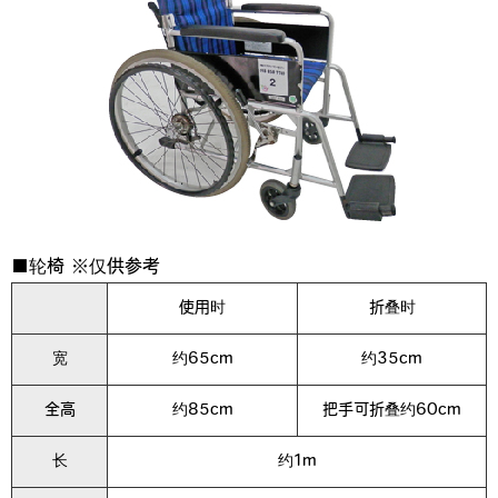
■轮椅 ※仅供参考
使用时
折叠时
宽
约65cm
约35cm
全高
约85cm
把手可折叠约60cm
长
约1m